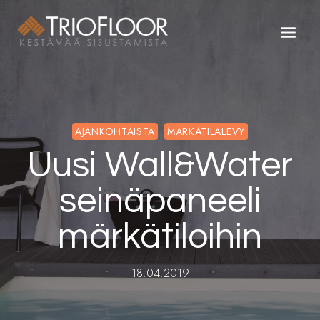
Siirry
sisältöön
AJANKOHTAISTA
MÄRKÄTILALEVY
Uusi Wall&Water
seinäpaneeli
märkätiloihin
18.04.2019