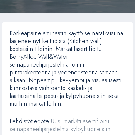
Korkeapainelaminaatin käyttö seinäratkaisuna
laajenee nyt keittiöistä (Kitchen wall)
kosteisiin tiloihin. Märkätilasertifioitu
BerryAlloc Wall&Water
seinäpaneelijärjestelmä toimii
pintarakenteena ja vedeneristeenä samaan
aikaan. Nopeampi, kevyempi ja visuaalisesti
kiinnostava vaihtoehto kaakeli- ja
laattaseinälle pesu- ja kylpyhuoneisiin sekä
muihin märkätiloihin.
Lehdistötiedote
Uusi märkätilasertifioitu
seinäpaneelijärjestelmä kylpyhuoneisiin