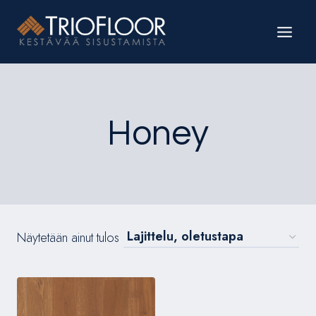
Siirry
sisältöön
Honey
Näytetään ainut tulos