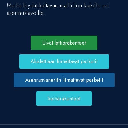
Meiltä löydät kattavan mallliston kaikille eri
asennustavoille.
Uivat lattiarakenteet
Aluslattiaan liimattavat parketit
Asennusvaneriin liimattavat parketit
Seinärakenteet