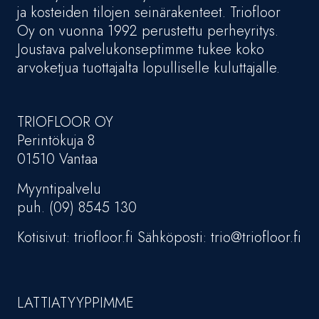
ja kosteiden tilojen seinärakenteet. Triofloor
Oy on vuonna 1992 perustettu perheyritys.
Joustava palvelukonseptimme tukee koko
arvoketjua tuottajalta lopulliselle kuluttajalle.
TRIOFLOOR OY
Perintökuja 8
01510 Vantaa
Myyntipalvelu
puh. (09) 8545 130
Kotisivut: triofloor.fi Sähköposti: trio@triofloor.fi
LATTIATYYPPIMME