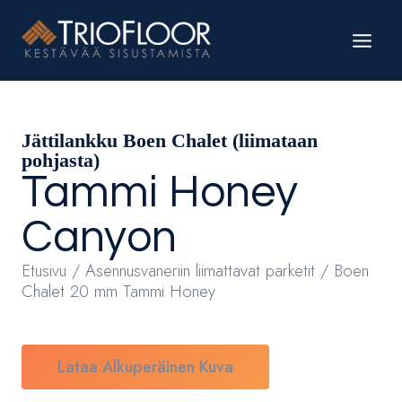
Siirry
sisältöön
Jättilankku Boen Chalet (liimataan
pohjasta)
Tammi
Honey
Canyon
Etusivu
/
Asennusvaneriin liimattavat parketit
/ Boen
Chalet 20 mm Tammi Honey
Lataa Alkuperäinen Kuva