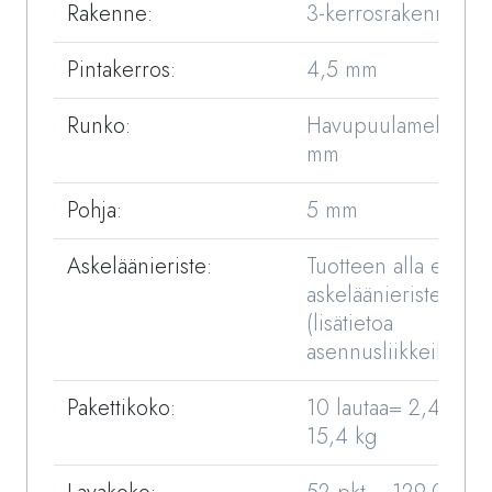
Rakenne:
3-kerrosrakenne
Pintakerros:
4,5 mm
Runko:
Havupuulamelli 10,
mm
Pohja:
5 mm
Askeläänieriste:
Tuotteen alla ei käyt
askeläänieristettä
(lisätietoa
asennusliikkeiltä).
Pakettikoko:
10 lautaa= 2,481 m
15,4 kg