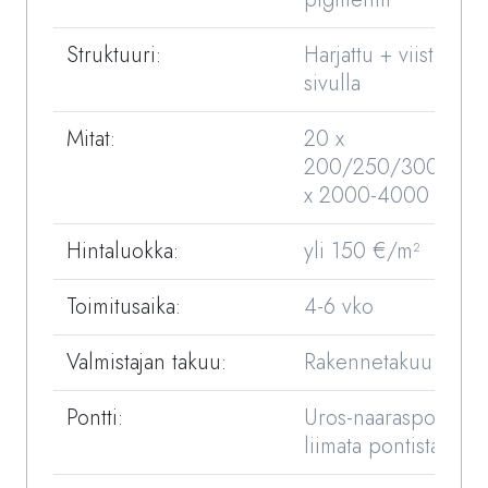
Struktuuri:
Harjattu + viisteet 4
sivulla
Mitat:
20 x
200/250/300/350
x 2000-4000 / 4,
Hintaluokka:
yli 150 €/m²
Toimitusaika:
4-6 vko
Valmistajan takuu:
Rakennetakuu 25 vu
Pontti:
Uros-naaraspontti, e
liimata pontista