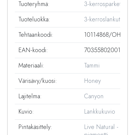
Tuoteryhmä:
3-kerrosparketit
Tuoteluokka:
3-kerroslankut
Tehtaankoodi:
10114868/OHCXV
EAN-koodi:
7035580200178
Materiaali:
Tammi
Värisävy/kuosi:
Honey
Lajitelma:
Canyon
Kuvio:
Lankkukuvio
Pintakäsittely:
Live Natural - öljy +
pigmentti