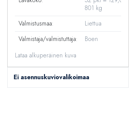
Lavakoko:
52 pkt = 129,012 m
801 kg
Valmistusmaa:
Liettua
Valmistaja/valmistuttaja:
Boen
Lataa alkuperäinen kuva
Ei asennuskuviovalikoimaa