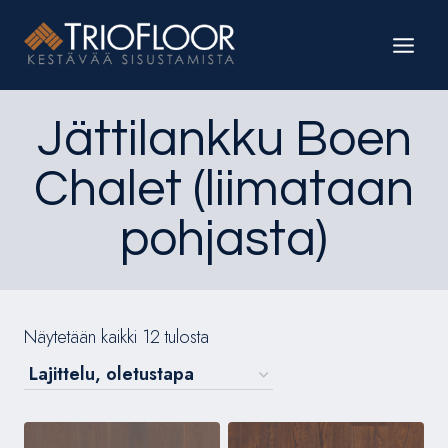
Siirry
sisältöön
Jättilankku Boen
Chalet (liimataan
pohjasta)
Näytetään kaikki 12 tulosta