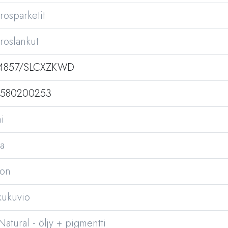
rosparketit
roslankut
14857/SLCXZKWD
5580200253
i
a
on
kukuvio
Natural - öljy + pigmentti