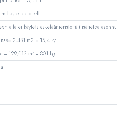
puulamelli 10,5 mm
mm havupuulamelli
een alla ei käytetä askeläänieristettä (lisätietoa asennus
autaa= 2,481 m2 = 15,4 kg
kt = 129,012 m² = 801 kg
ua