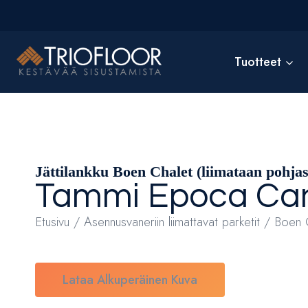
Siirry
sisältöön
Tuotteet
Jättilankku Boen Chalet (liimataan pohjas
Tammi
Epoca
Ca
Etusivu
/
Asennusvaneriin liimattavat parketit
/ Boen 
Lataa Alkuperäinen Kuva