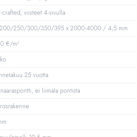
crafted, viisteet 4-sivulla
 200/250/300/350/395 x 2000-4000 / 4,5 mm
150 €/m²
vko
nnetakuu 25 vuotta
naaraspontti, ei liimata pontista
rrosrakenne
mm