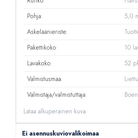
Runko:
Havu
Pohja:
5,0 
Askeläänieriste:
Tuott
Pakettikoko:
10 l
Lavakoko:
52 p
Valmistusmaa:
Liett
Valmistaja/valmistuttaja:
Boen
Lataa alkuperäinen kuva
Ei asennuskuviovalikoimaa