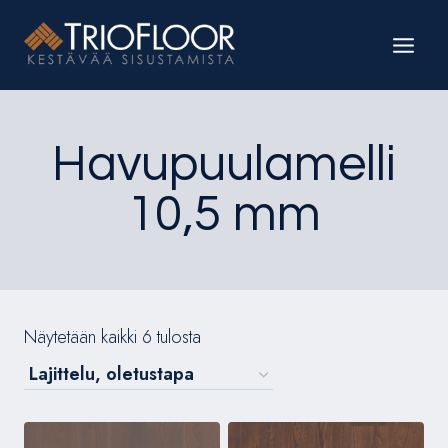
Siirry
sisältöön
Havupuulamelli
10,5 mm
Näytetään kaikki 6 tulosta