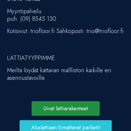
Myyntipalvelu
puh. (09) 8545 130
Kotisivut: triofloor.fi Sähköposti: trio@triofloor.fi
LATTIATYYPPIMME
Meiltä löydät kattavan mallliston kaikille eri
asennustavoille.
Uivat lattiarakenteet
Aluslattiaan liimattavat parketit