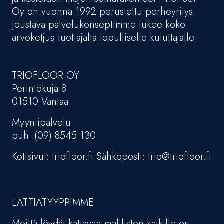
Oy on vuonna 1992 perustettu perheyritys.
Joustava palvelukonseptimme tukee koko
arvoketjua tuottajalta lopulliselle kuluttajalle.
TRIOFLOOR OY
Perintökuja 8
01510 Vantaa
Myyntipalvelu
puh. (09) 8545 130
Kotisivut: triofloor.fi Sähköposti: trio@triofloor.fi
LATTIATYYPPIMME
Meiltä löydät kattavan mallliston kaikille eri