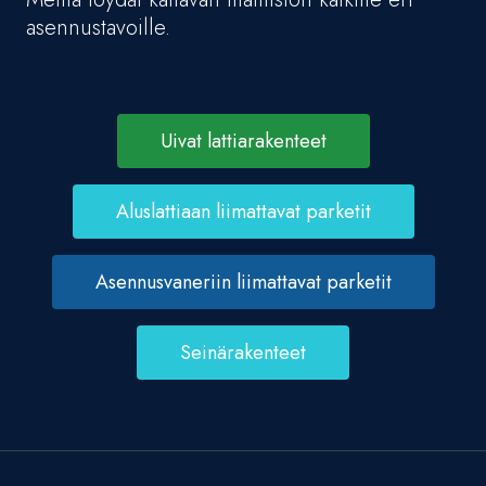
asennustavoille.
Uivat lattiarakenteet
Aluslattiaan liimattavat parketit
Asennusvaneriin liimattavat parketit
Seinärakenteet