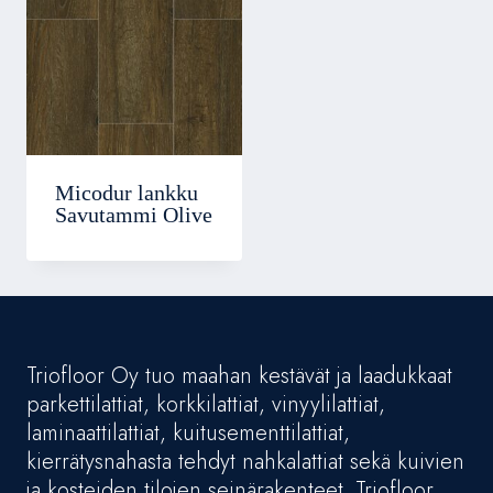
Micodur lankku
Savutammi Olive
Triofloor Oy tuo maahan kestävät ja laadukkaat
parkettilattiat, korkkilattiat, vinyylilattiat,
laminaattilattiat, kuitusementtilattiat,
kierrätysnahasta tehdyt nahkalattiat sekä kuivien
ja kosteiden tilojen seinärakenteet. Triofloor