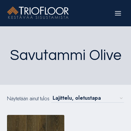
Siirry
sisältöön
Savutammi Olive
Näytetään ainut tulos