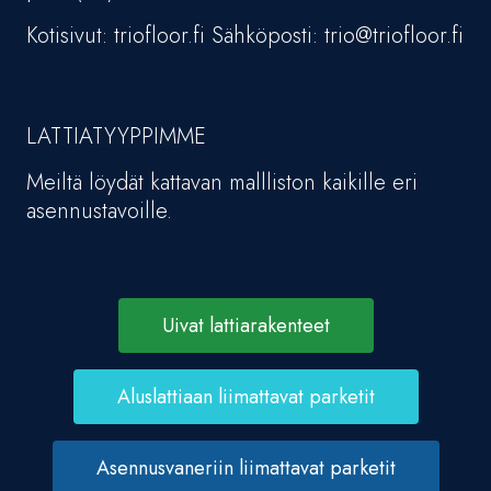
Kotisivut: triofloor.fi Sähköposti: trio@triofloor.fi
LATTIATYYPPIMME
Meiltä löydät kattavan mallliston kaikille eri
asennustavoille.
Uivat lattiarakenteet
Aluslattiaan liimattavat parketit
Asennusvaneriin liimattavat parketit