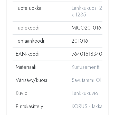
Tuoteluokka:
Lankkukuosi 200
x 1235
Tuotekoodi:
MICO201016-32
Tehtaankoodi:
201016
EAN-koodi:
7640161834088
Materiaali:
Kuitusementti
Värisävy/kuosi:
Savutammi Olive
Kuvio:
Lankkukuvio
Pintakäsittely:
KORUS - lakka