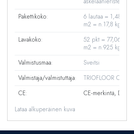
askeläänieriste
Pakettikoko:
6 lautaa = 1,482
m2 = n.17,8 kg
Lavakoko:
52 pkt = 77,064
m2 = n.925 kg
Valmistusmaa:
Sveitsi
Valmistaja/valmistuttaja:
TRIOFLOOR OY
CE:
CE-merkintä, DOP
Lataa alkuperäinen kuva