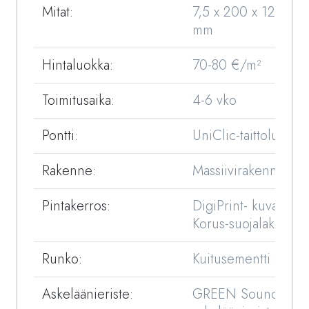
Mitat:
7,5 x 200 x 1235
mm
Hintaluokka:
70-80 €/m²
Toimitusaika:
4-6 vko
Pontti:
UniClic-taittolukko
Rakenne:
Massiivirakenne
Pintakerros:
DigiPrint- kuva ja
Korus-suojalakka
Runko:
Kuitusementti
Askeläänieriste:
GREEN Sound -