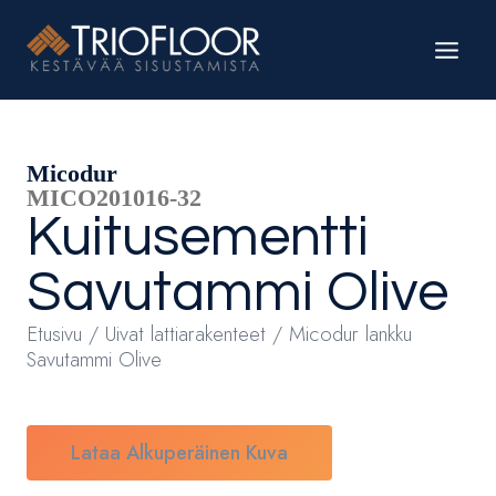
Siirry
sisältöön
Micodur
MICO201016-32
Kuitusementti
Savutammi Olive
Etusivu
/
Uivat lattiarakenteet
/ Micodur lankku
Savutammi Olive
Lataa Alkuperäinen Kuva