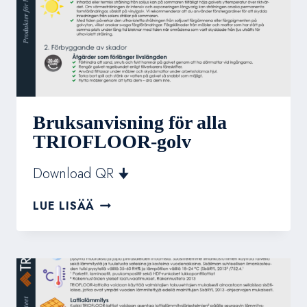
Bruksanvisning för alla
TRIOFLOOR-golv
Download QR 🠋
BRUKSANVISNING
LUE LISÄÄ
FÖR
ALLA
TRIOFLOOR-
GOLV