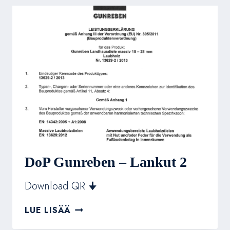
LIIMATTAVAT
LATTIAT
DoP Gunreben – Lankut 2
Download QR 🠋
DOP
LUE LISÄÄ
GUNREBEN
–