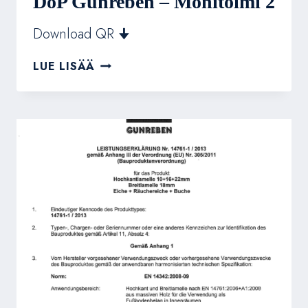
DoP Gunreben – Monitoimi 2
Download QR 🠋
DOP
LUE LISÄÄ
GUNREBEN
–
MONITOIMI
2