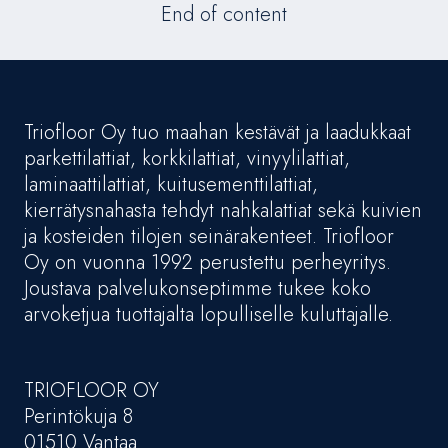
End of content
Triofloor Oy tuo maahan kestävät ja laadukkaat
parkettilattiat, korkkilattiat, vinyylilattiat,
laminaattilattiat, kuitusementtilattiat,
kierrätysnahasta tehdyt nahkalattiat sekä kuivien
ja kosteiden tilojen seinärakenteet. Triofloor
Oy on vuonna 1992 perustettu perheyritys.
Joustava palvelukonseptimme tukee koko
arvoketjua tuottajalta lopulliselle kuluttajalle.
TRIOFLOOR OY
Perintökuja 8
01510 Vantaa