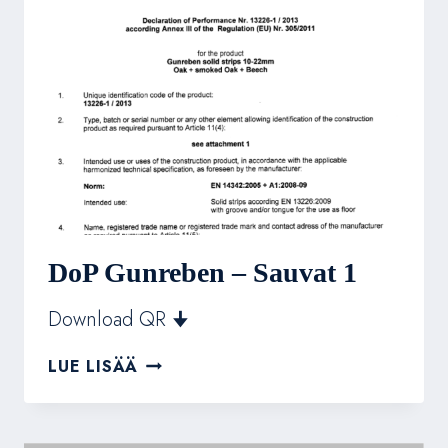
DoP Gunreben – Sauvat 1
Download QR 🠋
DOP
LUE LISÄÄ
GUNREBEN
–
SAUVAT
1