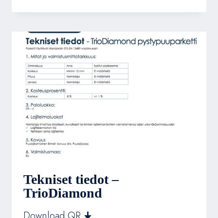
GUNREBEN
–
LANKUT
1
Tekniset tiedot –
TrioDiamond
Download QR 🠋