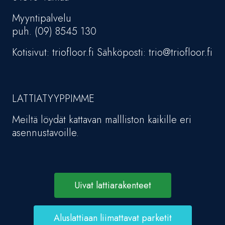
Myyntipalvelu
puh. (09) 8545 130
Kotisivut: triofloor.fi Sähköposti: trio@triofloor.fi
LATTIATYYPPIMME
Meiltä löydät kattavan mallliston kaikille eri
asennustavoille.
Uivat lattiarakenteet
Aluslattiaan liimattavat parketit