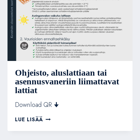
Ohjeisto, aluslattiaan tai
asennusvaneriin liimattavat
lattiat
Download QR 🠋
OHJEISTO,
LUE LISÄÄ
ALUSLATTIAAN
TAI
ASENNUSVANERIIN