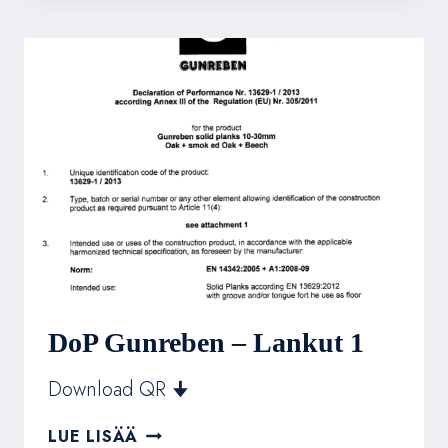
LANKUT
2
DoP Gunreben – Lankut 1
Download QR 🠋
DOP
LUE LISÄÄ