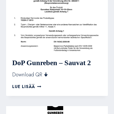
DoP Gunreben – Sauvat 2
Download QR 🠋
DOP
LUE LISÄÄ
GUNREBEN
–
SAUVAT
2