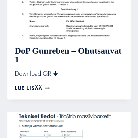
DoP Gunreben – Ohutsauvat
1
Download QR 🠋
DOP
LUE LISÄÄ
GUNREBEN
–
OHUTSAUVAT
1