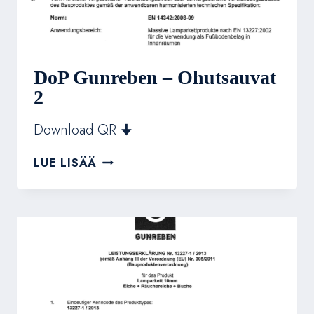
DoP Gunreben – Ohutsauvat
2
Download QR 🠋
DOP
LUE LISÄÄ
GUNREBEN
–
OHUTSAUVAT
2