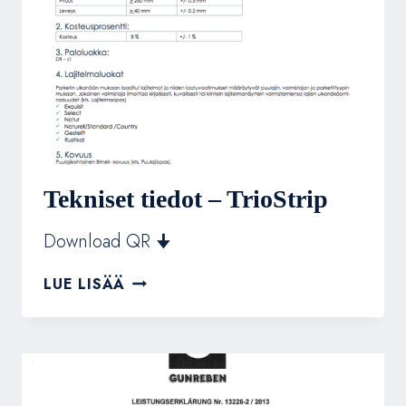
Tekniset tiedot – TrioStrip
Download QR 🠋
TEKNISET
LUE LISÄÄ
TIEDOT
–
TRIOSTRIP