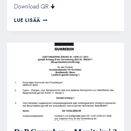
Download QR 🠋
TEKNISET
LUE LISÄÄ
TIEDOT
–
TRIOGALLERY