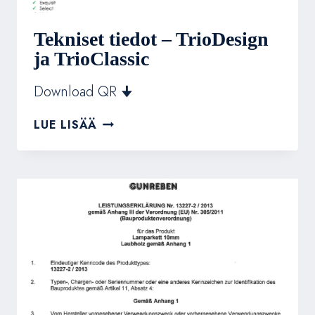
Tekniset tiedot – TrioDesign
ja TrioClassic
Download QR 🠋
TEKNISET
LUE LISÄÄ
TIEDOT
–
TRIODESIGN
JA
TRIOCLASSIC