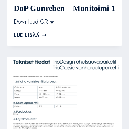
DoP Gunreben – Monitoimi 1
Download QR 🠋
DOP
LUE LISÄÄ
GUNREBEN
–
MONITOIMI
1