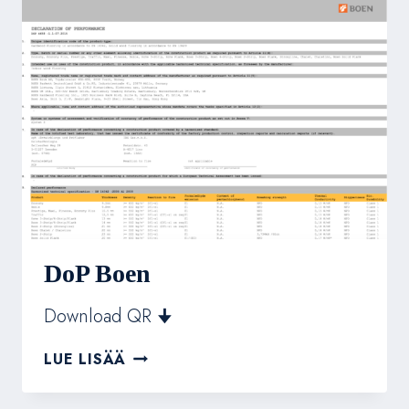
DoP Boen
Download QR 🠋
DOP
LUE LISÄÄ
BOEN