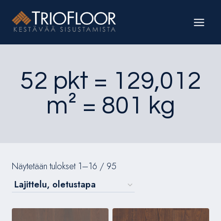
Siirry
sisältöön
52 pkt = 129,012
m² = 801 kg
Näytetään tulokset 1–16 / 95