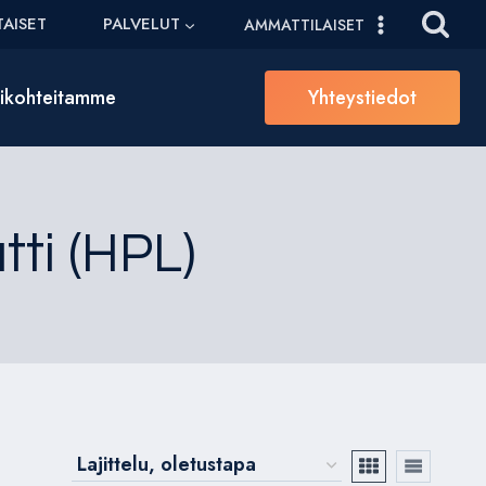
AISET
PALVELUT
AMMATTILAISET
sikohteitamme
Yhteystiedot
ti (HPL)