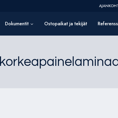
AJANKOHT
Dokumentit
Ostopaikat ja tekijät
Referens
korkeapainelaminaat