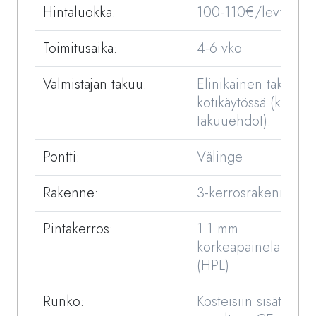
Hintaluokka:
100-110€/levy
Toimitusaika:
4-6 vko
Valmistajan takuu:
Elinikäinen takuu
kotikäytössä (kts.
takuuehdot).
Pontti:
Välinge
Rakenne:
3-kerrosrakenne
Pintakerros:
1.1 mm
korkeapainelaminaat
(HPL)
Runko:
Kosteisiin sisätiloihi