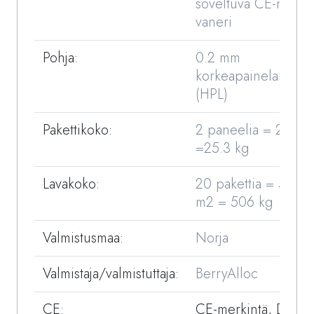
soveltuva CE-merkit
vaneri
Pohja:
0.2 mm
korkeapainelaminaat
(HPL)
Pakettikoko:
2 paneelia = 2.88 
=25.3 kg
Lavakoko:
20 pakettia = 57.6
m2 = 506 kg
Valmistusmaa:
Norja
Valmistaja/valmistuttaja:
BerryAlloc
CE:
CE-merkintä, DOP