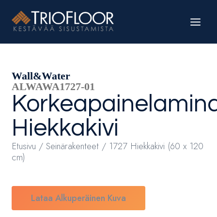
Siirry
sisältöön
Wall&Water
ALWAWA1727-01
Korkeapainelamina
Hiekkakivi
Etusivu
/
Seinärakenteet
/ 1727 Hiekkakivi (60 x 120
cm)
Lataa Alkuperäinen Kuva