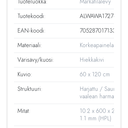
Tuoteluokka:
Märkätilalevy
Tuotekoodi:
ALWAWA1727-01
EAN-koodi:
7052870171338
Materiaali:
Korkeapainelaminaat
Värisävy/kuosi:
Hiekkakivi
Kuvio:
60 x 120 cm
Struktuuri:
Harjattu / Sauma
vaalean harmaa
Mitat:
10.2 x 600 x 2400 
1.1 mm (HPL)