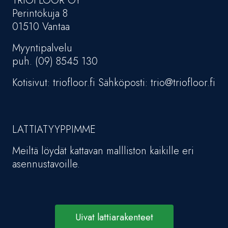
TRIOFLOOR OY
Perintökuja 8
01510 Vantaa
Myyntipalvelu
puh. (09) 8545 130
Kotisivut: triofloor.fi Sähköposti: trio@triofloor.fi
LATTIATYYPPIMME
Meiltä löydät kattavan mallliston kaikille eri
asennustavoille.
Uivat lattiarakenteet