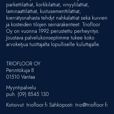
parkettilattiat, korkkilattiat, vinyylilattiat,
laminaattilattiat, kuitusementtilattiat,
kierrätysnahasta tehdyt nahkalattiat sekä kuivien
ja kosteiden tilojen seinärakenteet. Triofloor
Oy on vuonna 1992 perustettu perheyritys.
Joustava palvelukonseptimme tukee koko
arvoketjua tuottajalta lopulliselle kuluttajalle.
TRIOFLOOR OY
Perintökuja 8
01510 Vantaa
Myyntipalvelu
puh. (09) 8545 130
Kotisivut: triofloor.fi Sähköposti: trio@triofloor.fi