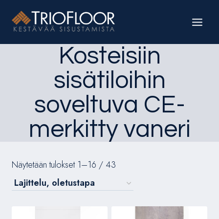
Siirry
sisältöön
Kosteisiin
sisätiloihin
soveltuva CE-
merkitty vaneri
Näytetään tulokset 1–16 / 43