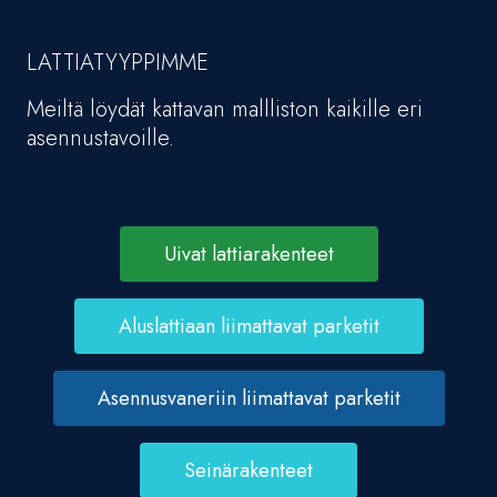
LATTIATYYPPIMME
Meiltä löydät kattavan mallliston kaikille eri
asennustavoille.
Uivat lattiarakenteet
Aluslattiaan liimattavat parketit
Asennusvaneriin liimattavat parketit
Seinärakenteet