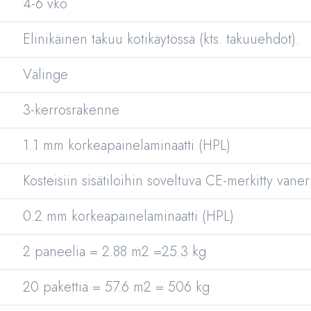
4-6 vko
Elinikäinen takuu kotikäytössä (kts. takuuehdot).
Välinge
3-kerrosrakenne
1.1 mm korkeapainelaminaatti (HPL)
Kosteisiin sisätiloihin soveltuva CE-merkitty vaner
0.2 mm korkeapainelaminaatti (HPL)
2 paneelia = 2.88 m2 =25.3 kg
20 pakettia = 57.6 m2 = 506 kg