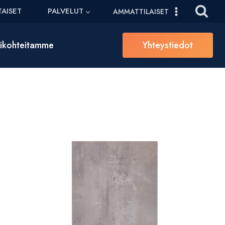
AISET
PALVELUT
AMMATTILAISET
sikohteitamme
Yhteystiedot