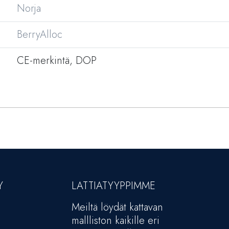
Norja
BerryAlloc
CE-merkintä, DOP
Y
LATTIATYYPPIMME
Meiltä löydät kattavan
mallliston kaikille eri