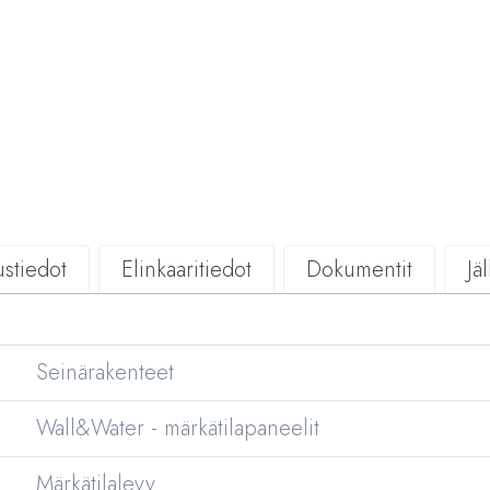
stiedot
Elinkaaritiedot
Dokumentit
Jä
Seinärakenteet
Wall&Water - märkätilapaneelit
Märkätilalevy