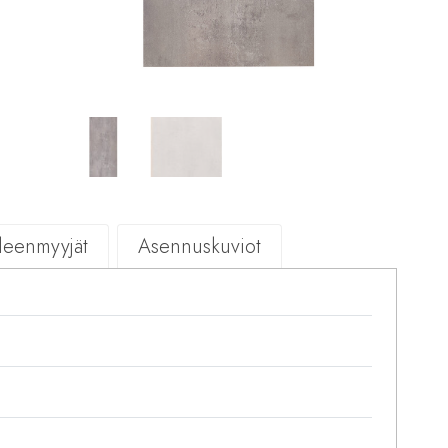
lleenmyyjät
Asennuskuviot