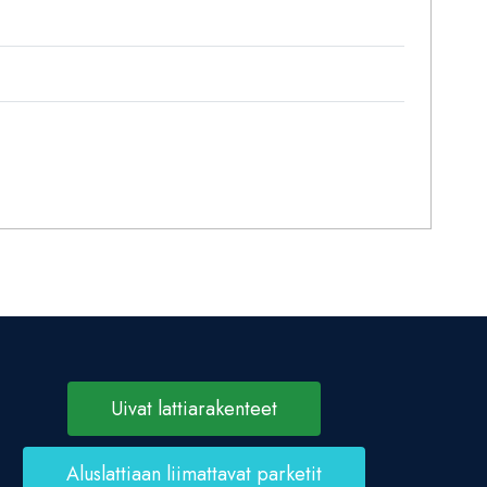
Uivat lattiarakenteet
Aluslattiaan liimattavat parketit