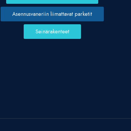
Asennusvaneriin liimattavat parketit
Seinärakenteet