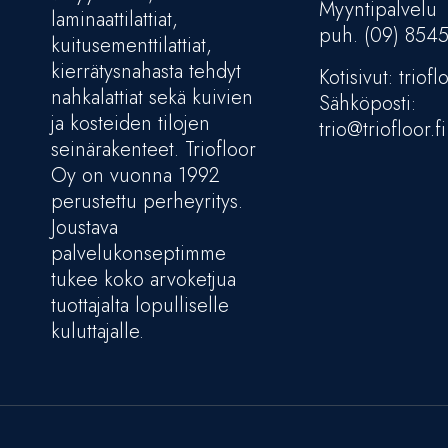
Myyntipalvelu
laminaattilattiat,
puh. (09) 854
kuitusementtilattiat,
kierrätysnahasta tehdyt
Kotisivut: trioflo
nahkalattiat sekä kuivien
Sähköposti:
ja kosteiden tilojen
trio@triofloor.fi
seinärakenteet. Triofloor
Oy on vuonna 1992
perustettu perheyritys.
Joustava
palvelukonseptimme
tukee koko arvoketjua
tuottajalta lopulliselle
kuluttajalle.