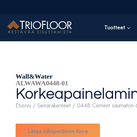
Siirry
sisältöön
Tuotteet
Wall&Water
ALWAWA0448-01
Korkeapainelamin
Etusivu
/
Seinärakenteet
/ 0448 Cement saumaton 
Lataa Alkuperäinen Kuva