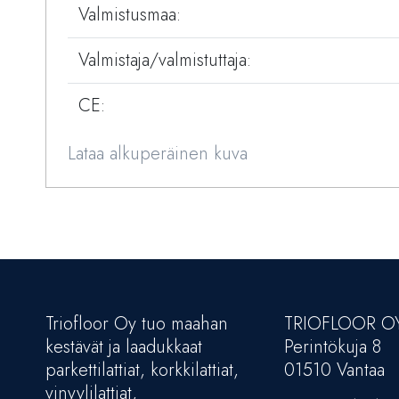
Valmistusmaa:
Valmistaja/valmistuttaja:
CE:
Lataa alkuperäinen kuva
Triofloor Oy tuo maahan
TRIOFLOOR O
kestävät ja laadukkaat
Perintökuja 8
parkettilattiat, korkkilattiat,
01510 Vantaa
vinyylilattiat,