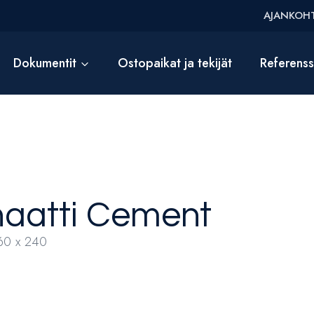
AJANKOHT
Dokumentit
Ostopaikat ja tekijät
Referens
aatti
Cement
60 x 240