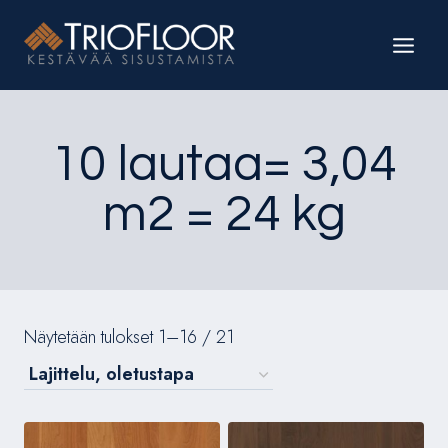
Siirry
sisältöön
10 lautaa= 3,04
m2 = 24 kg
Näytetään tulokset 1–16 / 21