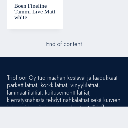
Boen Fineline
Tammi Live Matt
white
End of content
Triofloor Oy tuo maahan kestävät ja laadukkaat
parkettilattiat, korkkilattiat, vinyylilattiat,
laminaattilattiat, kuitusementtilattiat,
kierrätysnahasta tehdyt nahkalattiat sekä kuivien
ja kosteiden tilojen seinärakenteet. Triofloor
Oy on vuonna 1992 perustettu perheyritys.
Joustava palvelukonseptimme tukee koko