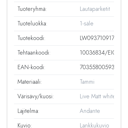
Tuoteryhmä:
Lautaparketit
Tuoteluokka:
1-säle
Tuotekoodi:
LW093710917-35
Tehtaankoodi:
10036834/EIG832
EAN-koodi:
7035580059394
Materiaali:
Tammi
Värisävy/kuosi:
Live Matt white
Lajitelma:
Andante
Kuvio:
Lankkukuvio