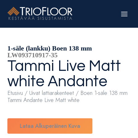
Siirry
sisältöön
1-säle (lankku) Boen 138 mm
LW093710917-35
Tammi
Live Matt
white
Andante
Etusivu
/
Uivat lattiarakenteet
/ Boen 1-säle 138 mm
Tammi Andante Live Matt white
Lataa Alkuperäinen Kuva