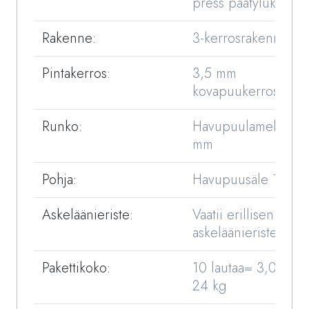
press päätylukko (5
Rakenne:
3-kerrosrakenne
Pintakerros:
3,5 mm
kovapuukerros
Runko:
Havupuulamelli 8,8
mm
Pohja:
Havupuusäle 1,7 m
Askeläänieriste:
Vaatii erillisen
askeläänieristeen
Pakettikoko:
10 lautaa= 3,04 m2
24 kg