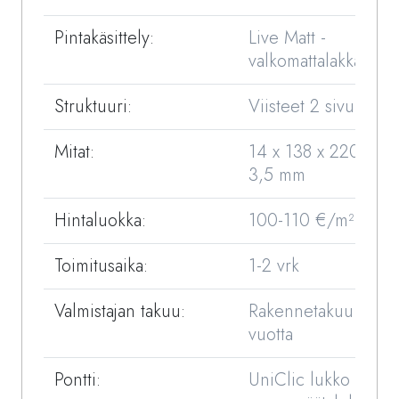
Pintakäsittely:
Live Matt -
valkomattalakka
Struktuuri:
Viisteet 2 sivulla
Mitat:
14 x 138 x 2200 /
3,5 mm
Hintaluokka:
100-110 €/m²
Toimitusaika:
1-2 vrk
Valmistajan takuu:
Rakennetakuu 25
vuotta
Pontti:
UniClic lukko +X-