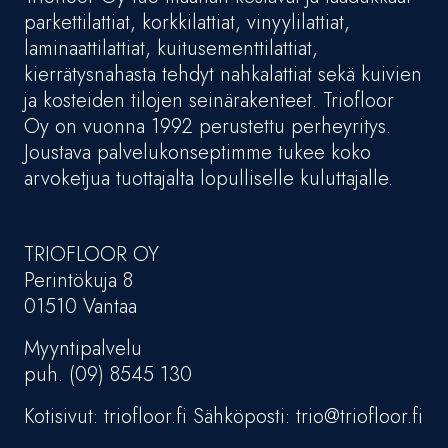
parkettilattiat, korkkilattiat, vinyylilattiat,
laminaattilattiat, kuitusementtilattiat,
kierrätysnahasta tehdyt nahkalattiat sekä kuivien
ja kosteiden tilojen seinärakenteet. Triofloor
Oy on vuonna 1992 perustettu perheyritys.
Joustava palvelukonseptimme tukee koko
arvoketjua tuottajalta lopulliselle kuluttajalle.
TRIOFLOOR OY
Perintökuja 8
01510 Vantaa
Myyntipalvelu
puh. (09) 8545 130
Kotisivut: triofloor.fi Sähköposti: trio@triofloor.fi