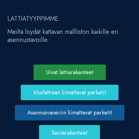
LATTIATYYPPIMME
Meiltä löydät kattavan mallliston kaikille eri
asennustavoille.
Uivat lattiarakenteet
Aluslattiaan liimattavat parketit
Asennusvaneriin liimattavat parketit
Seinärakenteet