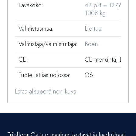
Lavakoko:
42 pkt = 127,68 m²
1008 kg
Valmistusmaa:
Liettua
Valmistaja/valmistuttaja:
Boen
CE:
CE-merkintä, DOP
Tuote lattiastudiossa:
O6
Lataa alkuperäinen kuva
Triofloor Oy tuo maahan kestävät ja laadukkaat