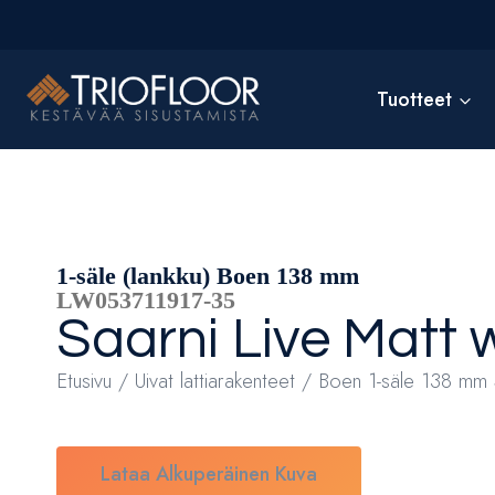
Siirry
sisältöön
Tuotteet
1-säle (lankku) Boen 138 mm
LW053711917-35
Saarni
Live Matt 
Etusivu
/
Uivat lattiarakenteet
/ Boen 1-säle 138 mm S
Lataa Alkuperäinen Kuva