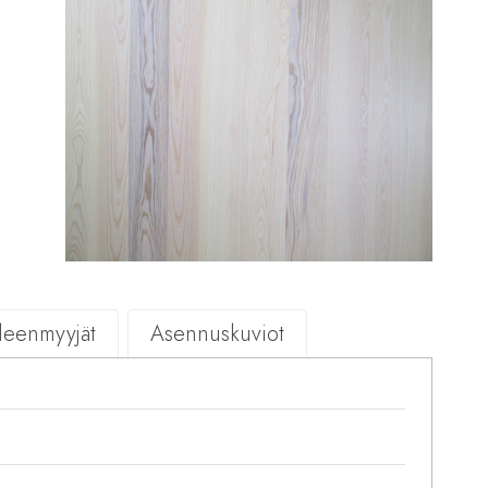
lleenmyyjät
Asennuskuviot