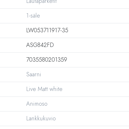
Lautaparketit
1-säle
LW053711917-35
ASG842FD
7035580201359
Saarni
Live Matt white
Animoso
Lankkukuvio