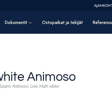
AJANKOHT
Dokumentit
Ostopaikat ja tekijät
Referens
white
Animoso
aarni Animoso Live Matt white