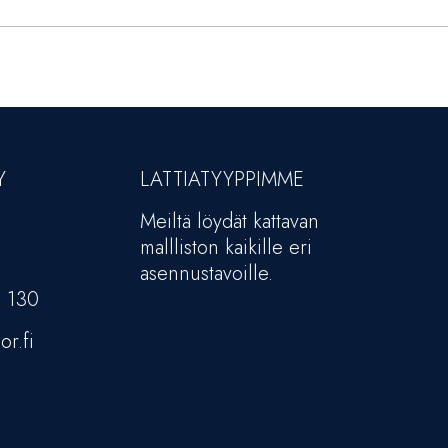
Y
LATTIATYYPPIMME
Meiltä löydät kattavan
mallliston kaikille eri
asennustavoille.
5 130
or.fi