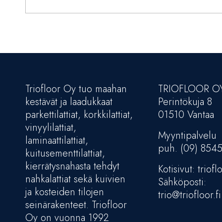
Triofloor Oy tuo maahan
TRIOFLOOR O
kestävät ja laadukkaat
Perintökuja 8
parkettilattiat, korkkilattiat,
01510 Vantaa
vinyylilattiat,
Myyntipalvelu
laminaattilattiat,
puh. (09) 854
kuitusementtilattiat,
kierrätysnahasta tehdyt
Kotisivut: trioflo
nahkalattiat sekä kuivien
Sähköposti:
ja kosteiden tilojen
trio@triofloor.fi
seinärakenteet. Triofloor
Oy on vuonna 1992