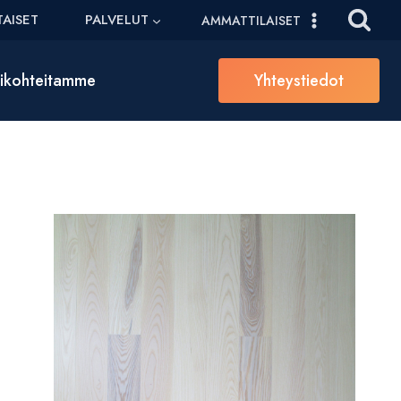
AISET
PALVELUT
AMMATTILAISET
sikohteitamme
Yhteystiedot