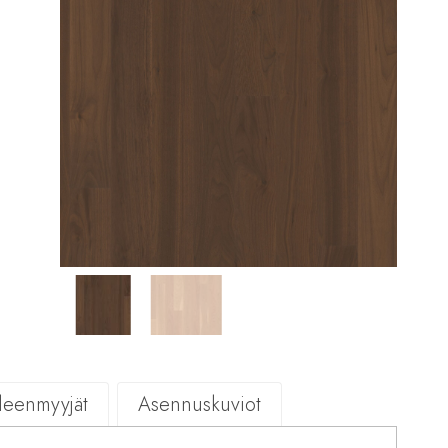
lleenmyyjät
Asennuskuviot