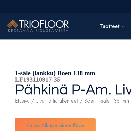
Siirry
sisältöön
Tuotteet
1-säle (lankku) Boen 138 mm
LF193110917-35
Pähkinä P-Am.
Li
Etusivu
/
Uivat lattiarakenteet
/ Boen 1-säle 138 mm 
Lataa Alkuperäinen Kuva