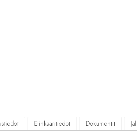
stiedot
Elinkaaritiedot
Dokumentit
Jä