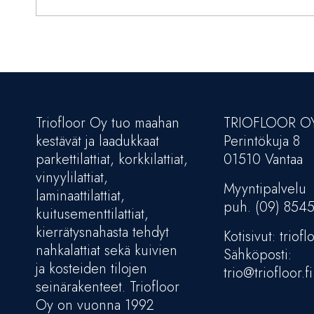
Triofloor Oy tuo maahan
TRIOFLOOR O
kestävät ja laadukkaat
Perintökuja 8
parkettilattiat, korkkilattiat,
01510 Vantaa
vinyylilattiat,
Myyntipalvelu
laminaattilattiat,
puh. (09) 854
kuitusementtilattiat,
kierrätysnahasta tehdyt
Kotisivut: trioflo
nahkalattiat sekä kuivien
Sähköposti:
ja kosteiden tilojen
trio@triofloor.fi
seinärakenteet. Triofloor
Oy on vuonna 1992