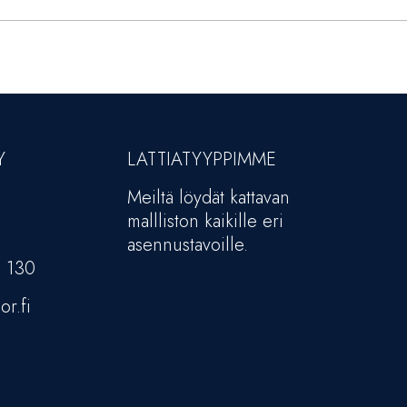
Y
LATTIATYYPPIMME
Meiltä löydät kattavan
mallliston kaikille eri
asennustavoille.
5 130
or.fi