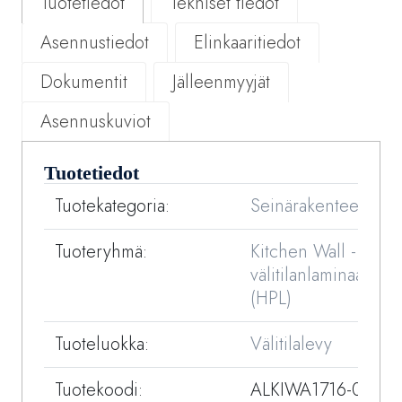
Tuotetiedot
Tekniset tiedot
Asennustiedot
Elinkaaritiedot
Dokumentit
Jälleenmyyjät
Asennuskuviot
Tuotetiedot
Tuotekategoria:
Seinärakenteet
Tuoteryhmä:
Kitchen Wall -
välitilanlaminaatit
(HPL)
Tuoteluokka:
Välitilalevy
Tuotekoodi:
ALKIWA1716-01