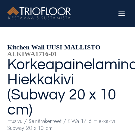
Siirry
sisältöön
Kitchen Wall UUSI MALLISTO
ALKIWA1716-01
Korkeapainelamina
Hiekkakivi
(Subway 20 x 10
cm)
Etusivu
/
Seinärakenteet
/ KiWa 1716 Hiekkakivi
Subway 20 x 10 cm