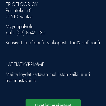
TRIOFLOOR OY
Perintökuja 8
01510 Vantaa
Myyntipalvelu
puh. (09) 8545 130
Kotisivut: triofloor.fi Sähköposti: trio@triofloor.fi
LATTIATYYPPIMME
Meiltä löydät kattavan mallliston kaikille eri
asennustavoille.
Uivat lattiarakenteet