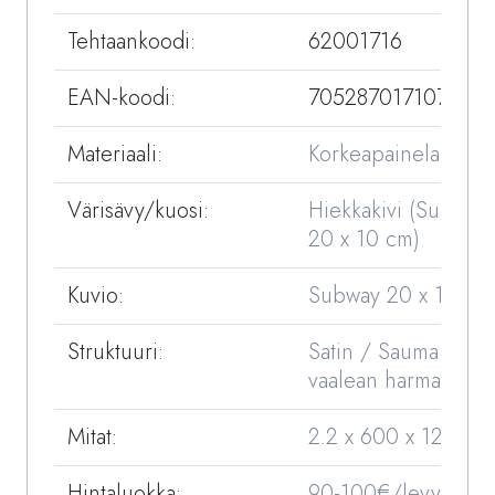
Tehtaankoodi:
62001716
EAN-koodi:
7052870171079
Materiaali:
Korkeapainelaminaat
Värisävy/kuosi:
Hiekkakivi (Subway
20 x 10 cm)
Kuvio:
Subway 20 x 10 cm
Struktuuri:
Satin / Sauma
vaalean harmaa
Mitat:
2.2 x 600 x 1200 
Hintaluokka:
90-100€/levy