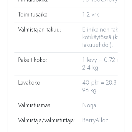
Toimitusaika:
1-2 vrk
Valmistajan takuu:
Elinikäinen takuu
kotikäytössä (kts.
takuuehdot).
Pakettikoko:
1 levy = 0.72 m2 =
2.4 kg
Lavakoko:
40 pkt = 28.8 m2 =
96 kg
Valmistusmaa:
Norja
Valmistaja/valmistuttaja:
BerryAlloc