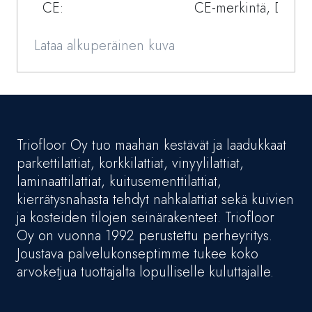
CE:
CE-merkintä, DOP
Lataa alkuperäinen kuva
Triofloor Oy tuo maahan kestävät ja laadukkaat
parkettilattiat, korkkilattiat, vinyylilattiat,
laminaattilattiat, kuitusementtilattiat,
kierrätysnahasta tehdyt nahkalattiat sekä kuivien
ja kosteiden tilojen seinärakenteet. Triofloor
Oy on vuonna 1992 perustettu perheyritys.
Joustava palvelukonseptimme tukee koko
arvoketjua tuottajalta lopulliselle kuluttajalle.