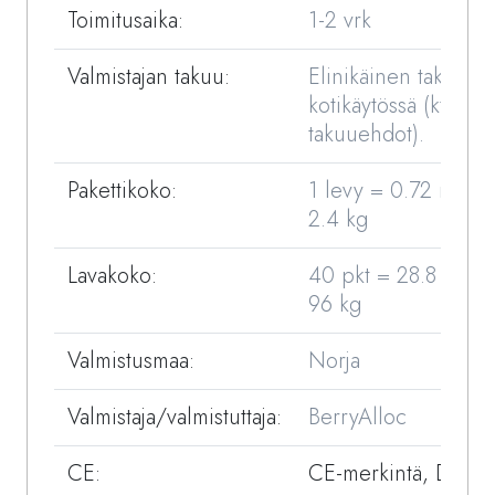
Toimitusaika:
1-2 vrk
Valmistajan takuu:
Elinikäinen takuu
kotikäytössä (kts.
takuuehdot).
Pakettikoko:
1 levy = 0.72 m2 =
2.4 kg
Lavakoko:
40 pkt = 28.8 m2 =
96 kg
Valmistusmaa:
Norja
Valmistaja/valmistuttaja:
BerryAlloc
CE:
CE-merkintä, DOP