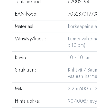
Tehtaankoodi:
62002194
EAN-koodi:
7052870177385
Materiaali:
Korkeapainelaminaat
Värisävy/kuosi:
Lumenvalkoinen (1
x 10 cm)
Kuvio:
10 x 10 cm
Struktuuri:
Kiiltävä / Sauma
vaalean harmaa
Mitat:
2.2 x 600 x 1200 
Hintaluokka:
90-100€/levy