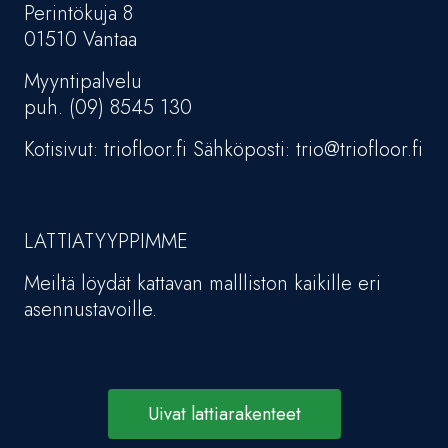
Perintökuja 8
01510 Vantaa
Myyntipalvelu
puh. (09) 8545 130
Kotisivut: triofloor.fi Sähköposti: trio@triofloor.fi
LATTIATYYPPIMME
Meiltä löydät kattavan mallliston kaikille eri
asennustavoille.
Uivat lattiarakenteet