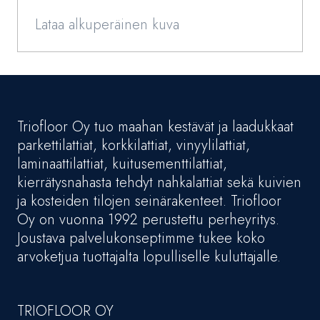
Lataa alkuperäinen kuva
Triofloor Oy tuo maahan kestävät ja laadukkaat
parkettilattiat, korkkilattiat, vinyylilattiat,
laminaattilattiat, kuitusementtilattiat,
kierrätysnahasta tehdyt nahkalattiat sekä kuivien
ja kosteiden tilojen seinärakenteet. Triofloor
Oy on vuonna 1992 perustettu perheyritys.
Joustava palvelukonseptimme tukee koko
arvoketjua tuottajalta lopulliselle kuluttajalle.
TRIOFLOOR OY