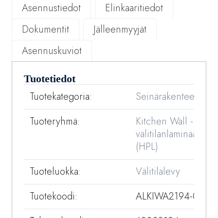
Asennustiedot
Elinkaaritiedot
Dokumentit
Jälleenmyyjät
Asennuskuviot
Tuotetiedot
Tuotekategoria:
Seinärakenteet
Tuoteryhmä:
Kitchen Wall -
välitilanlaminaatit
(HPL)
Tuoteluokka:
Välitilalevy
Tuotekoodi:
ALKIWA2194-01