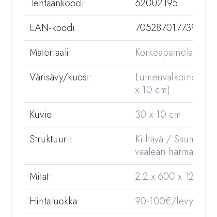
Tehtaankoodi:
62002195
EAN-koodi:
7052870177392
Materiaali:
Korkeapainelaminaat
Värisävy/kuosi:
Lumenvalkoinen (3
x 10 cm)
Kuvio:
30 x 10 cm
Struktuuri:
Kiiltävä / Sauma
vaalean harmaa
Mitat:
2.2 x 600 x 1200 
Hintaluokka:
90-100€/levy