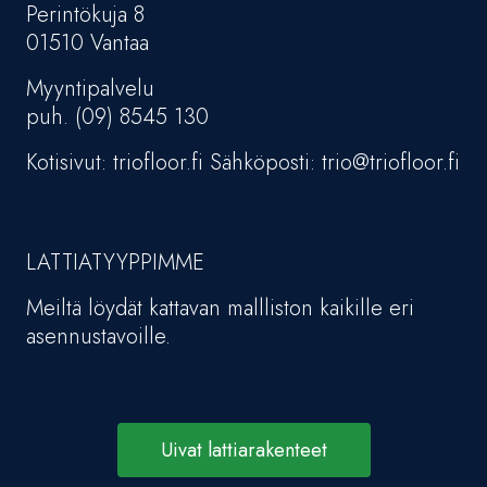
Perintökuja 8
01510 Vantaa
Myyntipalvelu
puh. (09) 8545 130
Kotisivut: triofloor.fi Sähköposti: trio@triofloor.fi
LATTIATYYPPIMME
Meiltä löydät kattavan mallliston kaikille eri
asennustavoille.
Uivat lattiarakenteet