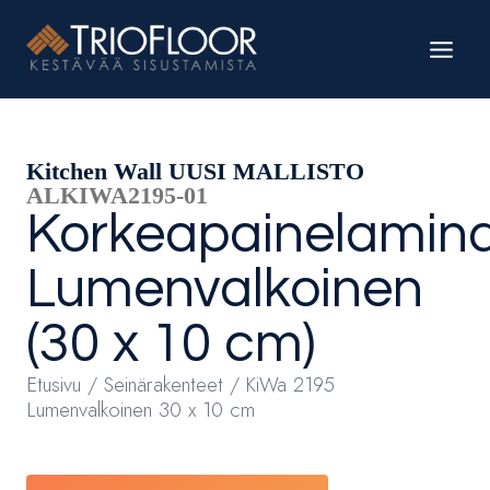
Siirry
sisältöön
Kitchen Wall UUSI MALLISTO
ALKIWA2195-01
Korkeapainelamina
Lumenvalkoinen
(30 x 10 cm)
Etusivu
/
Seinärakenteet
/ KiWa 2195
Lumenvalkoinen 30 x 10 cm