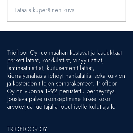
Lataa alkuperäinen kuva
Triofloor Oy tuo maahan kestävät ja laadukkaat
parkettilattiat, korkkilattiat, vinyylilattiat,
laminaattilattiat, kuitusementtilattiat,
kierrätysnahasta tehdyt nahkalattiat sekä kuivien
ja kosteiden tilojen seinärakenteet. Triofloor
Oy on vuonna 1992 perustettu perheyritys.
Joustava palvelukonseptimme tukee koko
arvoketjua tuottajalta lopulliselle kuluttajalle.
TRIOFLOOR OY