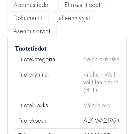
Asennustiedot
Elinkaaritiedot
Dokumentit
Jälleenmyyjät
Asennuskuviot
Tuotetiedot
Tuotekategoria:
Seinärakenteet
Tuoteryhmä:
Kitchen Wall -
välitilanlaminaatit
(HPL)
Tuoteluokka:
Välitilalevy
Tuotekoodi:
ALKIWA2195-01