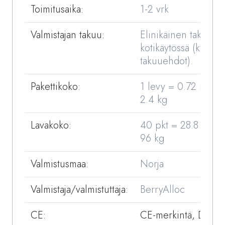
Toimitusaika:
1-2 vrk
Valmistajan takuu:
Elinikäinen takuu
kotikäytössä (kts.
takuuehdot).
Pakettikoko:
1 levy = 0.72 m2 =
2.4 kg
Lavakoko:
40 pkt = 28.8 m2 =
96 kg
Valmistusmaa:
Norja
Valmistaja/valmistuttaja:
BerryAlloc
CE:
CE-merkintä, DOP